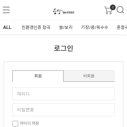
0
ALL
친환경인증 잡곡
쌀/보리
기장/콩/옥수수
혼합
로그인
회원
비회원
아이디 저장