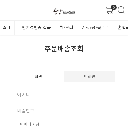
0
ALL
친환경인증 잡곡
쌀/보리
기장/콩/옥수수
혼합
주문배송조회
회원
비회원
아이디 저장